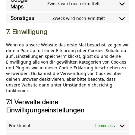
wpforms
Zweck wird noch ermittelt
service
Consent
Maps
complianz
to
Sonstiges
Zweck wird noch ermittelt
service
Consent
google-
to
7. Einwilligung
maps
service
sonstiges
Wenn du unsere Website das erste Mal besuchst, zeigen wir
dir ein Pop-Up mit einer Erklärung über Cookies. Sobald du
auf „Einstellungen speichern“ klickst, gibst du uns deine
Einwilligung alle von dir gewählten Kategorien von Cookies
und Plugins wie in dieser Cookie-Erklärung beschrieben zu
verwenden. Du kannst die Verwendung von Cookies über
deinen Browser deaktivieren, aber bitte beachte, dass
unsere Website dann unter Umständen nicht richtig
funktioniert.
7.1 Verwalte deine
Einwilligungseinstellungen
Funktional
Immer aktiv