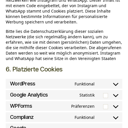
Netzwerken wie Instagram und WhatsApp. Dieser Inhalt ist
mit einem Code eingebettet, der von Instagram und
WhatsApp stammt und Cookies platziert. Diese Inhalte
können bestimmte Informationen für personalisierte
Werbung speichern und verarbeiten.
Bitte lies die Datenschutzerklärung dieser sozialen
Netzwerke (die sich regelmäßig ändern kann), um zu
erfahren, wie sie mit deinen (persönlichen) Daten umgehen,
die sie mithilfe dieser Cookies verarbeiten. Die abgerufenen
Daten werden so weit wie möglich anonymisiert. Instagram
und WhatsApp hat seine Sitze in den Vereinigten Staaten
6. Platzierte Cookies
WordPress
Funktional
Consent
to
Google Analytics
Statistik
Consent
service
to
WPForms
Präferenzen
wordpress
Consent
service
to
Complianz
Funktional
google-
Consent
service
analytics
to
Google